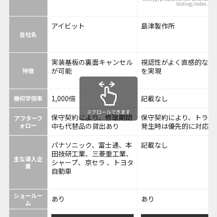
testing/index.htm
アイビット
島津製作所
会社名
実装基板の裏面キャンセル
視認性がよく直感的な操
が可能
を実現
特徴
1,000倍
記載なし
幾何学倍率
スクロールできます
保守契約により、修理期間
保守契約により、トラブ
アフターフ
ォロー
中も代替品の貸出あり
発生時は優先的に対応
パナソニック、富士通、本
記載なし
田技研工業、三菱重工業、
主な導入企
シャープ、京セラ 、トヨタ
業
自動車
ショールー
あり
あり
ム