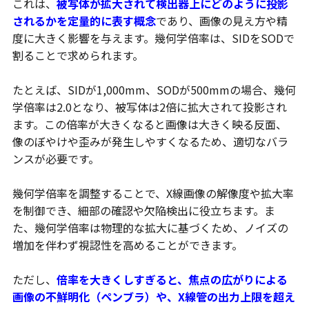
これは、
被写体が拡大されて検出器上にどのように投影
されるかを定量的に表す概念
であり、画像の見え方や精
度に大きく影響を与えます。幾何学倍率は、SIDをSODで
割ることで求められます。
たとえば、SIDが1,000mm、SODが500mmの場合、幾何
学倍率は2.0となり、被写体は2倍に拡大されて投影され
ます。この倍率が大きくなると画像は大きく映る反面、
像のぼやけや歪みが発生しやすくなるため、適切なバラ
ンスが必要です。
幾何学倍率を調整することで、X線画像の解像度や拡大率
を制御でき、細部の確認や欠陥検出に役立ちます。ま
た、幾何学倍率は物理的な拡大に基づくため、ノイズの
増加を伴わず視認性を高めることができます。
ただし、
倍率を大きくしすぎると、焦点の広がりによる
画像の不鮮明化（ペンブラ）や、X線管の出力上限を超え