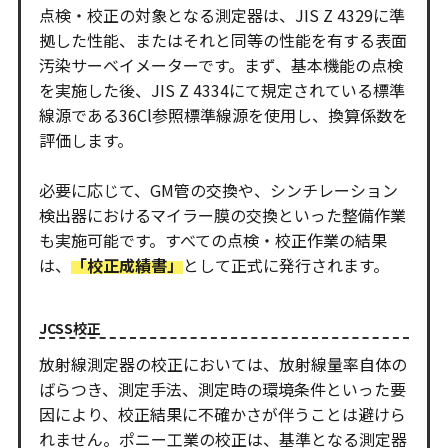
点検・校正の対象となる測定器は、JIS Z 4329に準
拠した性能、またはそれと同等の性能を有する表面
汚染サーベイメーターです。まず、基本機能の点検
を実施した後、JIS Z 4334にて規定されている標準
線源である36Cl参照標準線源を使用し、換算係数を
評価します。
必要に応じて、GM管の交換や、シンチレーション
検出器におけるマイラー膜の交換といった整備作業
も実施可能です。すべての点検・校正作業の結果
は、
「校正成績書」
として正式に発行されます。
JCSS校正
放射線測定器の校正においては、放射線量率自体の
ばらつき、測定手法、測定時の環境条件といった要
因により、校正結果に不確かさが伴うことは避けら
れません。ポニー工業の校正は、基準となる測定器