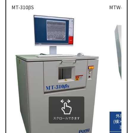
MT-310βS
MTW-711
外形寸法
スクロールできます
(横×奥行
高さ)