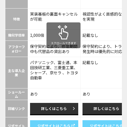
実装基板の裏面キャンセル
視認性がよく直感的な操
が可能
を実現
特徴
1,000倍
記載なし
幾何学倍率
スクロールできます
保守契約により、修理期間
保守契約により、トラブ
アフターフ
ォロー
中も代替品の貸出あり
発生時は優先的に対応
パナソニック、富士通、本
記載なし
田技研工業、三菱重工業、
主な導入企
シャープ、京セラ 、トヨタ
業
自動車
ショールー
あり
あり
ム
詳しくはこちら
詳しくはこちら
詳細リンク
公式サイトはこちら
公式サイトはこちら
公式サイト