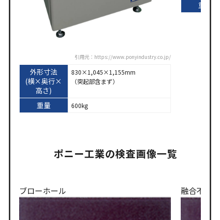
重量
引用元：https://www.ponyindustry.co.jp/
外形寸法
830×1,045×1,155mm
(横×奥行×
（突起部含まず）
高さ)
重量
600kg
ポニー工業の検査画像一覧
ブローホール
融合不良