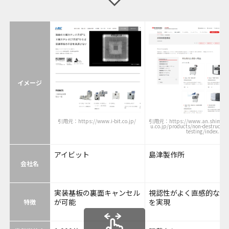
イメージ
引用元：https://www.i-bit.co.jp/
引用元：https://www.an.shimad
u.co.jp/products/non-destructive
testing/index.htm
アイビット
島津製作所
会社名
実装基板の裏面キャンセル
視認性がよく直感的な操
が可能
を実現
特徴