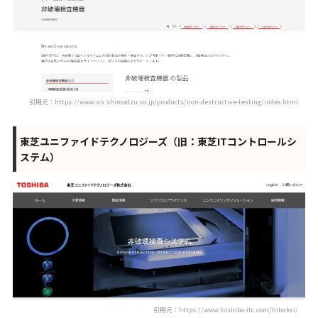
引用元：https://www.an.shimadzu.co.jp/products/non-destructive-testing/index.html
東芝ユニファイドテクノロジーズ（旧：東芝ITコントロールシ
ステム）
引用元：https://www.toshiba-itc.com/hihakai/