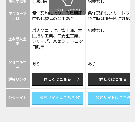
1,000倍
記載なし
幾何学倍率
スクロールできます
保守契約により、修理期間
保守契約により、トラブ
アフターフ
ォロー
中も代替品の貸出あり
発生時は優先的に対応
パナソニック、富士通、本
記載なし
田技研工業、三菱重工業、
主な導入企
シャープ、京セラ 、トヨタ
業
自動車
ショールー
あり
あり
ム
詳しくはこちら
詳しくはこちら
詳細リンク
公式サイトはこちら
公式サイトはこちら
公式サイト