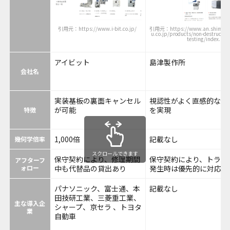
引用元：https://www.i-bit.co.jp/
引用元：https://www.an.shimad
u.co.jp/products/non-destructive
testing/index.htm
アイビット
島津製作所
会社名
実装基板の裏面キャンセル
視認性がよく直感的な操
が可能
を実現
特徴
1,000倍
記載なし
幾何学倍率
スクロールできます
保守契約により、修理期間
保守契約により、トラブ
アフターフ
ォロー
中も代替品の貸出あり
発生時は優先的に対応
パナソニック、富士通、本
記載なし
田技研工業、三菱重工業、
主な導入企
シャープ、京セラ 、トヨタ
業
自動車