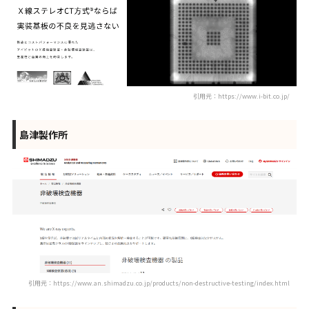
引用元：https://www.i-bit.co.jp/
島津製作所
引用元：https://www.an.shimadzu.co.jp/products/non-destructive-testing/index.html